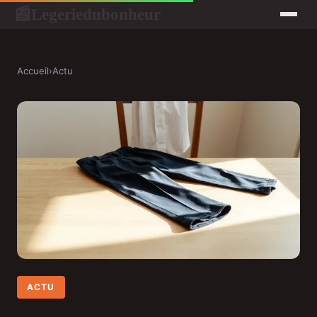
Legeriedubonheur
📰
Accueil
›
Actu
ACTU