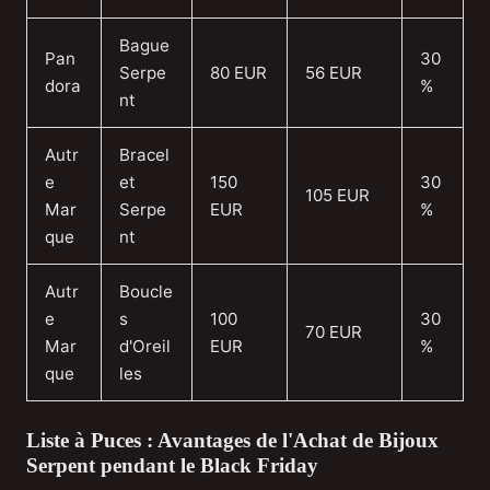
Bague
Pan
30
Serpe
80 EUR
56 EUR
dora
%
nt
Autr
Bracel
e
et
150
30
105 EUR
Mar
Serpe
EUR
%
que
nt
Autr
Boucle
e
s
100
30
70 EUR
Mar
d'Oreil
EUR
%
que
les
Liste à Puces : Avantages de l'Achat de Bijoux
Serpent pendant le Black Friday