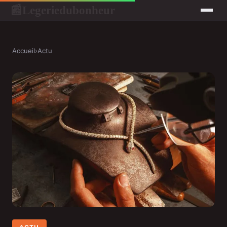
Legeriedubonheur
📰
Accueil
›
Actu