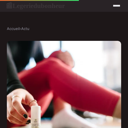
Legeriedubonheur
📰
Accueil
›
Actu