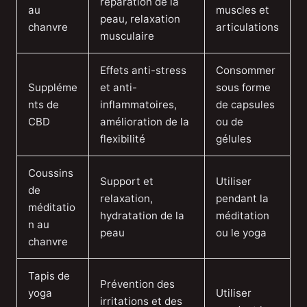
réparation de la
au
muscles et
peau, relaxation
chanvre
articulations
musculaire
Effets anti-stress
Consommer
Suppléme
et anti-
sous forme
nts de
inflammatoires,
de capsules
CBD
amélioration de la
ou de
flexibilité
gélules
Coussins
Support et
Utiliser
de
relaxation,
pendant la
méditatio
hydratation de la
méditation
n au
peau
ou le yoga
chanvre
Tapis de
Prévention des
yoga
Utiliser
irritations et des