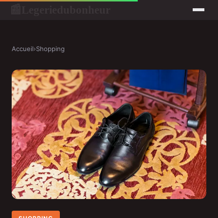
Legeriedubonheur
📰
Accueil
›
Shopping