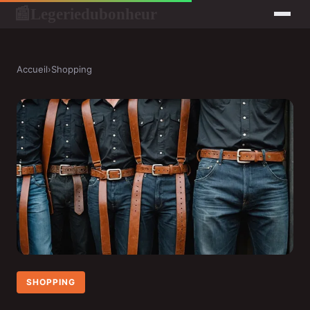
Legeriedubonheur
📰
Accueil
›
Shopping
SHOPPING