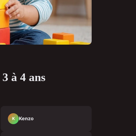
 3 à 4 ans
Kenzo
K