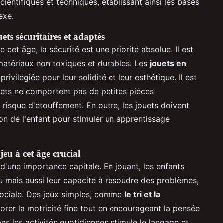
ntifiques et techniques, établissant ainsi les bases
exe.
uets sécuritaires et adaptés
 cet âge, la sécurité est une priorité absolue. Il est
 matériaux non toxiques et durables. Les
jouets en
ivilégiée pour leur solidité et leur esthétique. Il est
ouets ne comportent pas de petites pièces
 risque d'étouffement. En outre, les jouets doivent
n de l'enfant pour stimuler un apprentissage
jeu à cet âge crucial
 d'une importance capitale. En jouant, les enfants
 mais aussi leur capacité à résoudre des problèmes,
 sociale. Des jeux simples, comme
le tri et la
orer la motricité fine tout en encourageant la pensée
ns les activités quotidiennes stimule le langage et