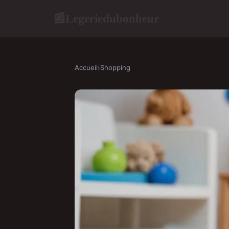
Legeriedubonheur
📰
Accueil
›
Shopping