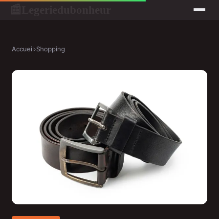
Legeriedubonheur
📰
Accueil
›
Shopping