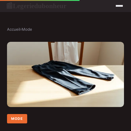
Legeriedubonheur
📰
Accueil
›
Mode
MODE