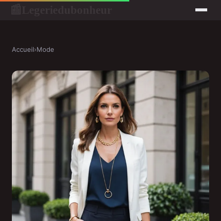
Legeriedubonheur
📰
Accueil
›
Mode