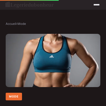
Legeriedubonheur
📰
Accueil
›
Mode
MODE