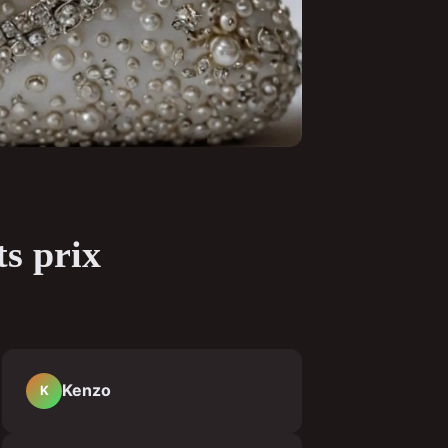
ts prix
Kenzo
K