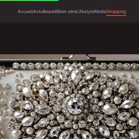
Accueil
Actu
Beauté
Bien-etre
Lifestyle
Mode
Shopping