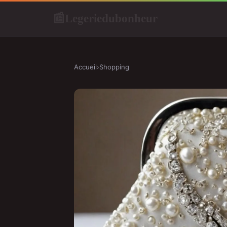
Legeriedubonheur
📰
Accueil
›
Shopping