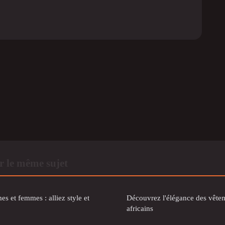
 le même sujet
s et femmes : alliez style et
Découvrez l'élégance des vêtem
africains