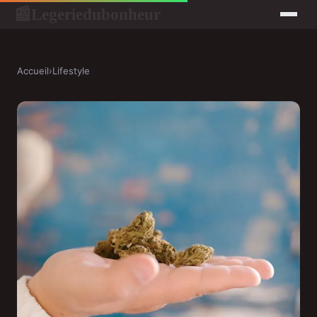
Legeriedubonheur
📰
Accueil
›
Lifestyle