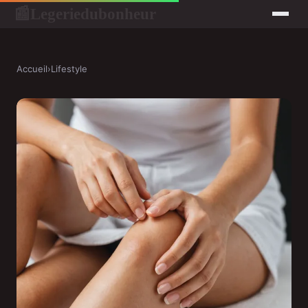
Legeriedubonheur
📰
Accueil
›
Lifestyle