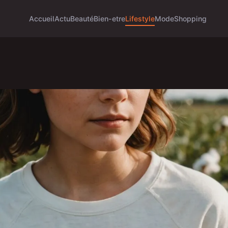
Accueil
Actu
Beauté
Bien-etre
Lifestyle
Mode
Shopping