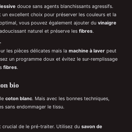
lessive
douce sans agents blanchissants agressifs.
t un excellent choix pour préserver les couleurs et la
n optimal, vous pouvez également ajouter du
vinaigre
 adoucissant naturel et préserve les
fibres
.
r
r les pièces délicates mais la
machine à laver
peut
tilisez un programme doux et évitez le sur-remplissage
es
fibres
.
ton bio
 le
coton blanc
. Mais avec les bonnes techniques,
ées sans endommager le tissu.
t crucial de le pré-traiter. Utilisez du
savon de