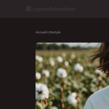
Legeriedubonheur
📰
Accueil
›
Lifestyle