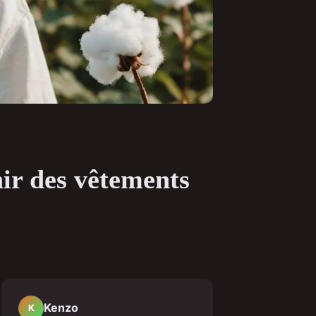
nir des vêtements
Kenzo
K