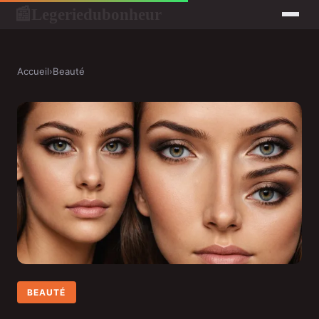
Legeriedubonheur
📰
Accueil
›
Beauté
BEAUTÉ