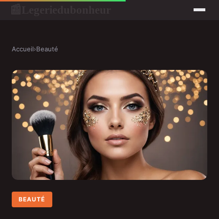
Legeriedubonheur
📰
Accueil
›
Beauté
BEAUTÉ