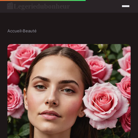
Legeriedubonheur
📰
Accueil
›
Beauté