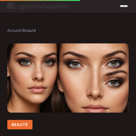
Legeriedubonheur
📰
Accueil
›
Beauté
BEAUTÉ