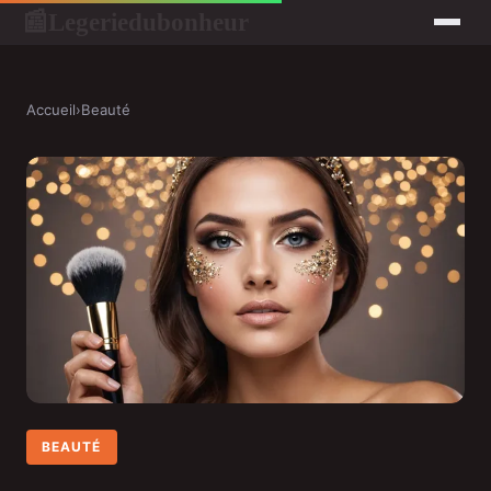
Legeriedubonheur
📰
Accueil
›
Beauté
BEAUTÉ