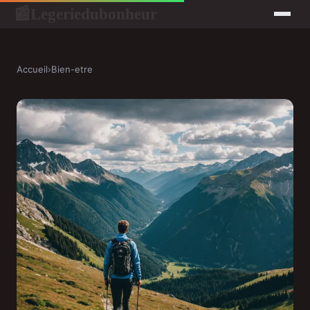
Legeriedubonheur
📰
Accueil
›
Bien-etre